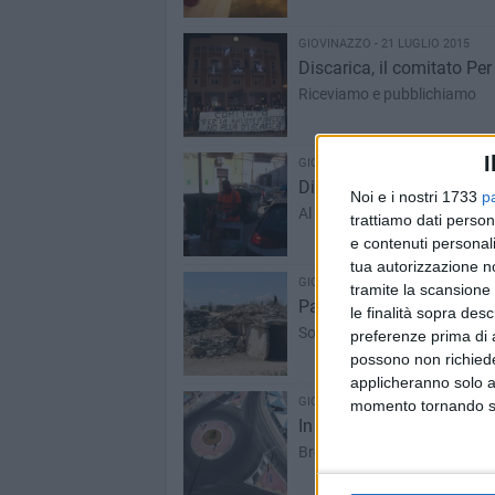
GIOVINAZZO - 21 LUGLIO 2015
Discarica, il comitato Pe
Riceviamo e pubblichiamo
I
GIOVINAZZO - 19 LUGLIO 2015
Differenziata, controlli a
Noi e i nostri 1733
p
Al lavoro Polizia Locale ed op
trattiamo dati person
e contenuti personali
tua autorizzazione no
GIOVINAZZO - 17 LUGLIO 2015
tramite la scansione 
Parchi archeologici e teatr
le finalità sopra des
Sono stati stanziati dalla Re
preferenze prima di 
possono non richieder
applicheranno solo a
GIOVINAZZO - 17 LUGLIO 2015
momento tornando su 
In volo il drone della Poli
Breve dimostrazione lungo via