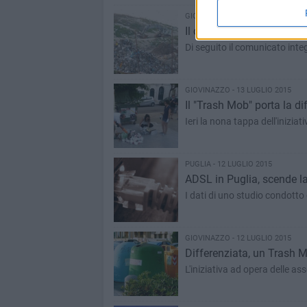
GIOVINAZZO - 13 LUGLIO 2015
Il comitato per la Salute
Di seguito il comunicato inte
GIOVINAZZO - 13 LUGLIO 2015
Il "Trash Mob" porta la di
Ieri la nona tappa dell'inizi
PUGLIA - 12 LUGLIO 2015
ADSL in Puglia, scende la 
I dati di uno studio condotto 
GIOVINAZZO - 12 LUGLIO 2015
Differenziata, un Trash M
L'iniziativa ad opera delle as