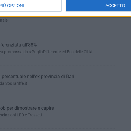
PIÙ OPZIONI
ACCETTO
 Pubblica chiede chiarezza sulla discarica
grale
fferenziata all'88%
ativa promossa da #PugliaDifferente ed Eco delle Città
percentuale nell'ex provincia di Bari
da SosTariffe.it
ob per dimostrare e capire
sociazioni LED e Tressett