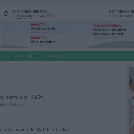
30
°C
CIELO SERENO
NOTIZIE DA
G
32°
DOMANI MIN
23°
MAX
A
DIRETTORE
ANTO
GIOVINAZZO
IREPORT
METEO
VIDEO
iovinazzo è al 12,85%
ale al 14,67%
altro avviso del Gal "Fior d'Olivi"