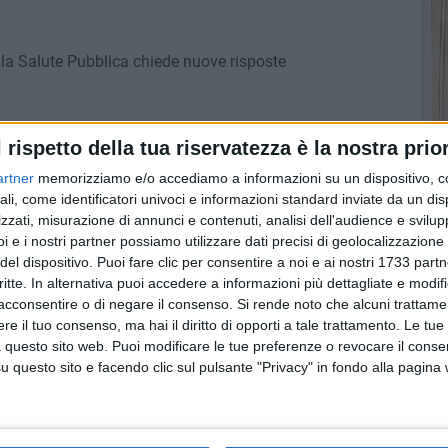
r la Salute Pubblica chiede nuove risposte
l rispetto della tua riservatezza è la nostra prior
 tappeto in tutta Giovinazzo
artner
memorizziamo e/o accediamo a informazioni su un dispositivo, c
eratori ecologici
ali, come identificatori univoci e informazioni standard inviate da un di
zzati, misurazione di annunci e contenuti, analisi dell'audience e svilupp
i e i nostri partner possiamo utilizzare dati precisi di geolocalizzazione 
del dispositivo. Puoi fare clic per consentire a noi e ai nostri 1733 partn
i, in arrivo fondi per 14 milioni
critte. In alternativa puoi accedere a informazioni più dettagliate e modif
gione Puglia. Ne beneficierà anche il Dolmen di Giovinazzo
acconsentire o di negare il consenso.
Si rende noto che alcuni trattamen
e il tuo consenso, ma hai il diritto di opporti a tale trattamento. Le tue
 questo sito web. Puoi modificare le tue preferenze o revocare il conse
questo sito e facendo clic sul pulsante "Privacy" in fondo alla pagina
zia Locale
 Molfetta, nei pressi delle due nuove rotatorie