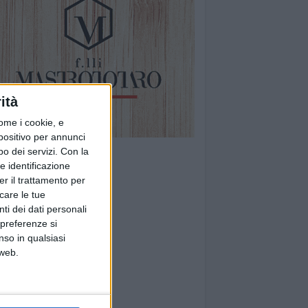
ità
ome i cookie, e
spositivo per annunci
o dei servizi.
Con la
e identificazione
er il trattamento per
icare le tue
ti dei dati personali
 preferenze si
nso in qualsiasi
 web.