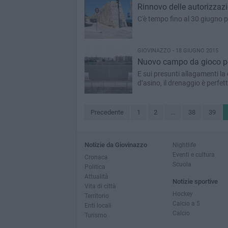
Rinnovo delle autorizzazio
C'è tempo fino al 30 giugno pe
GIOVINAZZO - 18 GIUGNO 2015
Nuovo campo da gioco per
E sui presunti allagamenti la 
d’asino, il drenaggio è perfet
Precedente
1
2
...
38
39
Notizie da Giovinazzo
Nightlife
Eventi e cultura
Cronaca
Scuola
Politica
Attualità
Notizie sportive
Vita di città
Hockey
Territorio
Calcio a 5
Enti locali
Calcio
Turismo